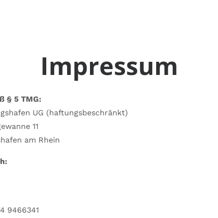
Impressum
ß § 5 TMG:
igshafen UG (haftungsbeschränkt)
gewanne 11
hafen am Rhein
h:
74 9466341