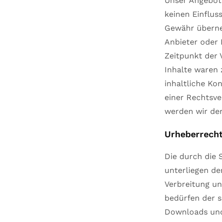
Unser Angebot 
keinen Einflus
Gewähr überneh
Anbieter oder 
Zeitpunkt der 
Inhalte waren 
inhaltliche Ko
einer Rechtsv
werden wir de
Urheberrech
Die durch die 
unterliegen de
Verbreitung un
bedürfen der s
Downloads und 