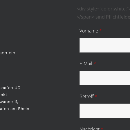
<div style="color:white;
</span> sind Pflichtfeld
Vorname
*
ach ein
E-Mail
*
gshafen UG
änkt
Betreff
*
wanne 11,
afen am Rhein
Nachricht
*