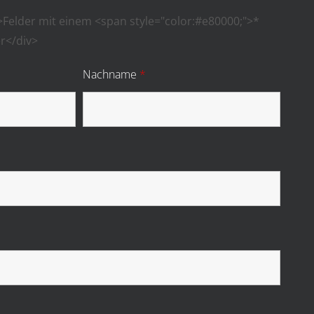
">Felder mit einem <span style="color:#e80000;">*
er</div>
Nachname
*