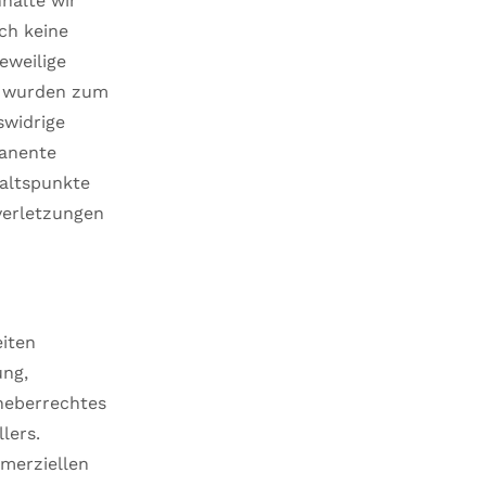
halte wir
ch keine
eweilige
en wurden zum
swidrige
manente
haltspunkte
verletzungen
eiten
ung,
heberrechtes
lers.
mmerziellen