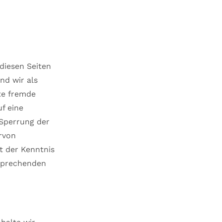
 diesen Seiten
nd wir als
rte fremde
f eine
 Sperrung der
rvon
t der Kenntnis
tsprechenden