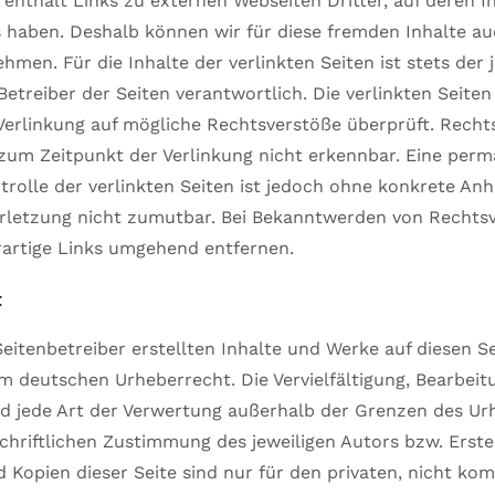
enthält Links zu externen Webseiten Dritter, auf deren In
s haben. Deshalb können wir für diese fremden Inhalte au
men. Für die Inhalte der verlinkten Seiten ist stets der j
Betreiber der Seiten verantwortlich. Die verlinkten Seit
Verlinkung auf mögliche Rechtsverstöße überprüft. Recht
zum Zeitpunkt der Verlinkung nicht erkennbar. Eine per
ntrolle der verlinkten Seiten ist jedoch ohne konkrete An
erletzung nicht zumutbar. Bei Bekanntwerden von Rechts
rartige Links umgehend entfernen.
t
Seitenbetreiber erstellten Inhalte und Werke auf diesen S
m deutschen Urheberrecht. Die Vervielfältigung, Bearbeit
d jede Art der Verwertung außerhalb der Grenzen des Ur
chriftlichen Zustimmung des jeweiligen Autors bzw. Erstel
Kopien dieser Seite sind nur für den privaten, nicht ko